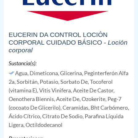
EUCERIN DA CONTROL LOCIÓN
CORPORAL CUIDADO BÁSICO
- Loción
corporal
Sustancia(s):
Agua,
Dimeticona,
Glicerina,
Peginterferón Alfa
2a,
Sorbitán,
Potasio, Sorbato De,
Tocoferol
(vitamina E),
Vitis Vinifera,
Aceite De Castor,
Oenothera Biennis, Aceite De,
Ozokerite,
Peg-7
(cocoato De Glicerilo),
Ceramidas,
Bht Carbómero,
Ácido Cítrico,
Citrato De Sodio,
Parafina Líquida
Ligera,
Octildodecanol