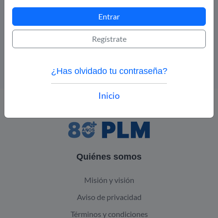
clínicos interactivos, podcasts y materiales
Entrar
audiovisuales es de carácter informativo y
educativo. No sustituye el criterio clínico ni la
Regístrate
consulta médica profesional. El uso de la
información es responsabilidad del usuario
¿Has olvidado tu contraseña?
Inicio
Quiénes somos
Misión y visión
Aviso de privacidad
Términos y condiciones