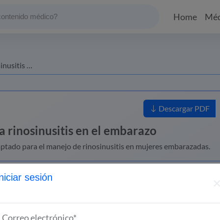
Home
Méd
 el embarazo
Descargar PDF
a rinosinusitis en el embarazo
ptado para el manejo de rinosinusitis en mujeres embarazadas.
niciar sesión
 rinosinusitis en el embarazo
Correo electrónico*