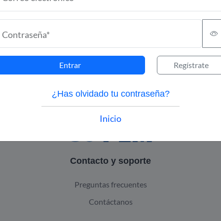
Contraseña*
ma, incluyendo calculadoras, atlas, algoritmos, casos clíni
visuales es de carácter informativo y educativo. No sustitu
Entrar
Regístrate
fesional. El uso de la información es responsabilidad del us
¿Has olvidado tu contraseña?
Inicio
Contacto y soporte
Preguntas frecuentes
Contáctanos