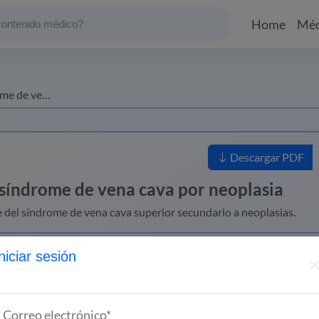
Home
Méd
 por neoplasia
Descargar PDF
 síndrome de vena cava por neoplasia
e del síndrome de vena cava superior secundario a neoplasias.
niciar sesión
e de vena cava por neoplasia
Correo electrónico*