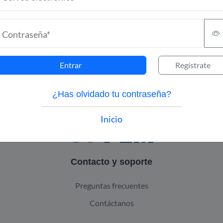
Contraseña*
ma, incluyendo calculadoras, atlas, algoritmos, casos clíni
visuales es de carácter informativo y educativo. No sustitu
Entrar
Regístrate
fesional. El uso de la información es responsabilidad del us
¿Has olvidado tu contraseña?
Inicio
Contacto y soporte
Preguntas frecuentes
Contáctanos