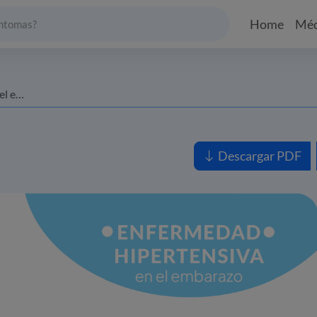
Home
Méd
razo
Descargar PDF