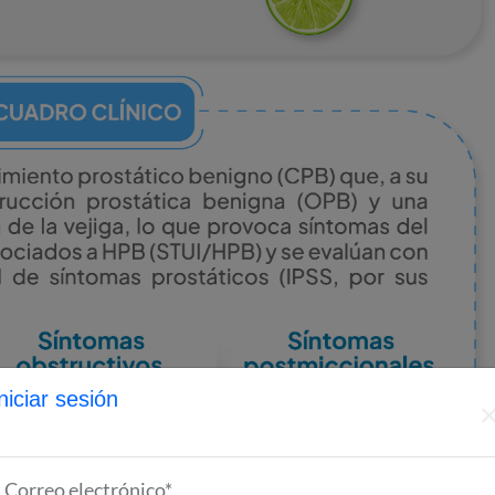
niciar sesión
Correo electrónico*