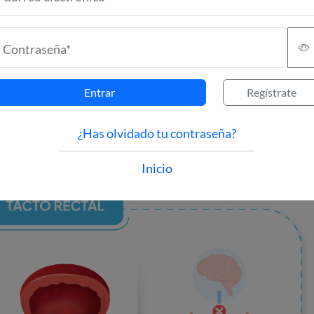
Contraseña*
Entrar
Regístrate
¿Has olvidado tu contraseña?
Inicio