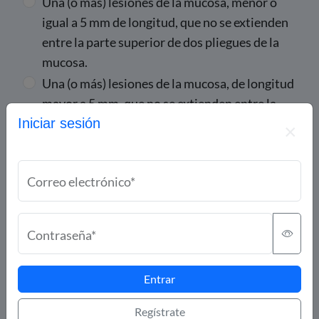
Una (o más) lesiones de la mucosa, menor o
igual a 5 mm de longitud, que no se extienden
entre la parte superior de dos pliegues de la
mucosa.
Una (o más) lesiones de la mucosa, de longitud
mayor a 5 mm, que no se extienden entre la
Iniciar sesión
parte superior de dos pliegues de la mucosa.
Una (o más) lesiones de la mucosa, que se
extienden más allá de la parte superior de dos
Correo electrónico*
pliegues de la mucosa, pero que afectan
menos del 75% de la circunferencia del
esófago.
Contraseña*
Una (o más) lesiones de la mucosa, que afectan
al menos un 75% de la circunferencia
Entrar
esofágica.
Regístrate