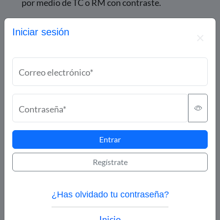
por medio de TC o RM con contraste.
A continuación, coloque el tamaño de la lesión
Iniciar sesión
o suma de las lesiones diana
Tamaño del tumor al inicio
Correo electrónico*
Tamaño actual del tumor
Contraseña*
Entrar
Calcular puntaje
Regístrate
¿Has olvidado tu contraseña?
Inicio