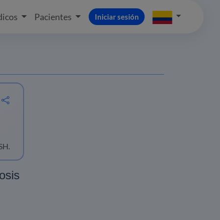
icos
Pacientes
Iniciar sesión
SH.
osis