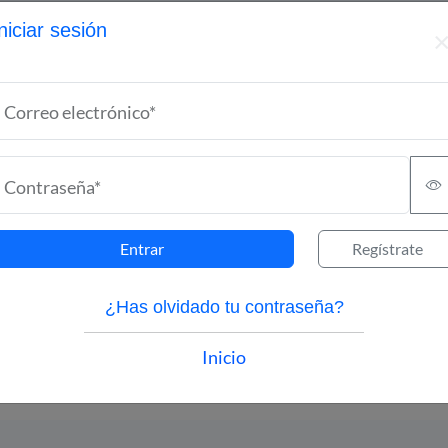
niciar sesión
Correo electrónico*
Calcular puntaje
Contraseña*
Entrar
Regístrate
¿Has olvidado tu contraseña?
ma, incluyendo calculadoras, atlas, algoritmos, casos clíni
visuales es de carácter informativo y educativo. No sustitu
Inicio
fesional. El uso de la información es responsabilidad del us