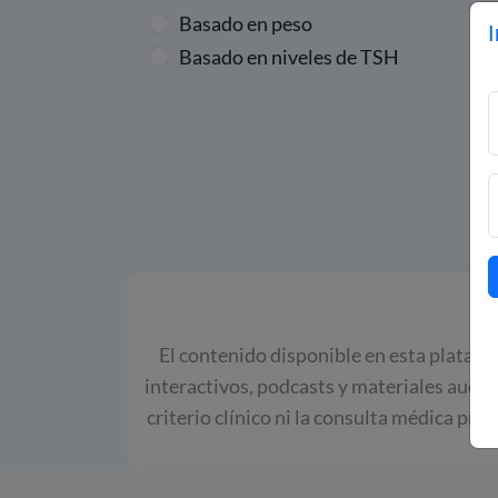
Basado en peso
I
Basado en niveles de TSH
El contenido disponible en esta platafor
interactivos, podcasts y materiales audio
criterio clínico ni la consulta médica pro