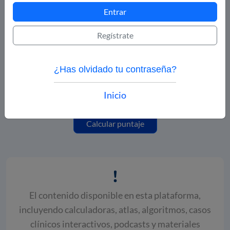
Entrar
Uso de estrógenos
Regístrate
Sí
No
¿Has olvidado tu contraseña?
Inicio
Calcular puntaje
El contenido disponible en esta plataforma,
incluyendo calculadoras, atlas, algoritmos, casos
clínicos interactivos, podcasts y materiales