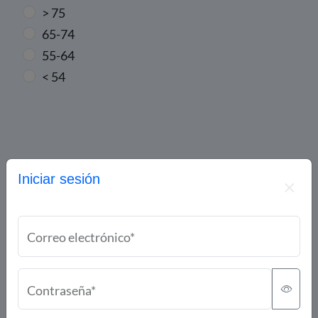
> 75
65-74
55-64
< 54
PESO
Iniciar sesión
< 60 kg
60-69 kg
Correo electrónico*
≥ 70 kg
Contraseña*