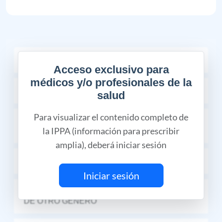
INDICACIONES TERAPÉUTICAS
Acceso exclusivo para
médicos y/o profesionales de la
CONTRAINDICACIONES
salud
Para visualizar el contenido completo de
RESTRICCIONES DE USO DURANTE EL
la IPPA (información para prescribir
EMBARAZO Y LA LACTANCIA
amplia), deberá iniciar sesión
REACCIONES ADVERSAS
Iniciar sesión
INTERACCIONES MEDICAMENTOSAS Y
DE OTRO GÉNERO