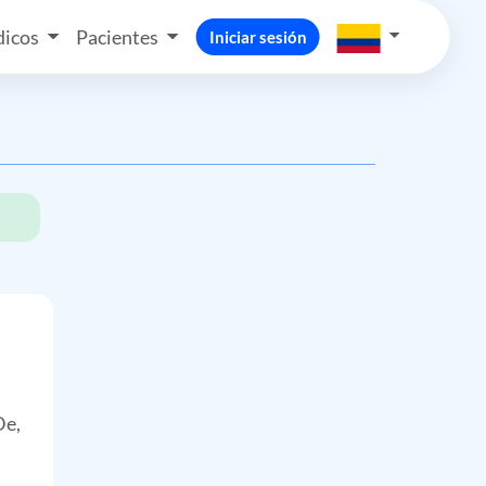
icos
Pacientes
Iniciar sesión
De,