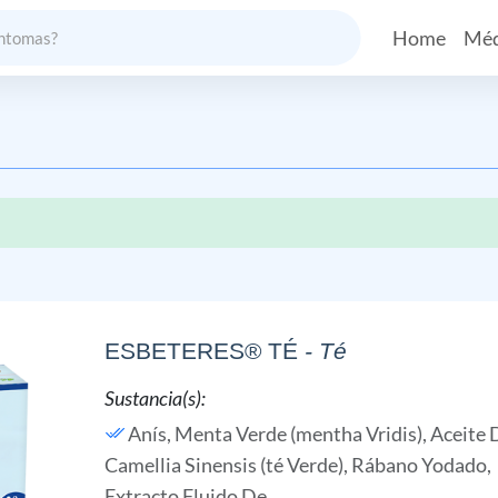
Home
Méd
ESBETERES® TÉ
- Té
Sustancia(s):
Anís,
Menta Verde (mentha Vridis), Aceite 
Camellia Sinensis (té Verde),
Rábano Yodado,
Extracto Fluido De