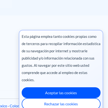
Esta página emplea tanto cookies propias como
de terceros para recopilar información estadística
Marketing digital
de su navegación por internet y mostrarle
publicidad y/o información relacionada con sus
Pharma
gustos. Al navegar por este sitio web usted
Salud animal
comprende que accede al empleo de estas
Salud vegetal
cookies.
Aceptar las cookies
Rechazar las cookies
xico
·
Colombia
·
Ecuador
·
Perú
·
Centroamérica
·
Chile