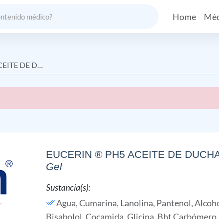
Home
Méd
TE DE DUCHA
EUCERIN ® PH5 ACEITE DE DUCH
Gel
Sustancia(s):
Agua,
Cumarina,
Lanolina,
Pantenol,
Alcoho
Bisabolol,
Cocamida,
Glicina,
Bht Carbómero,