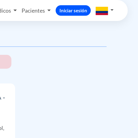
icos
Pacientes
Iniciar sesión
A
-
l,